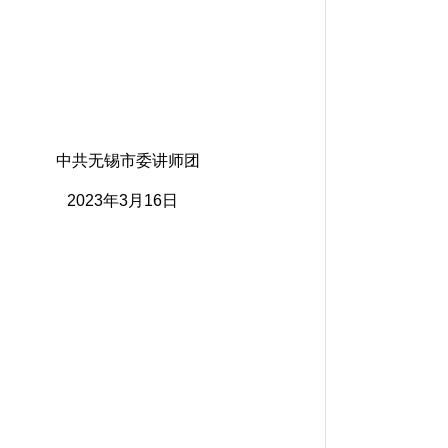
讲师团
16日