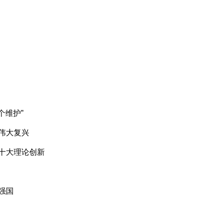
个维护”
伟大复兴
十大理论创新
强国